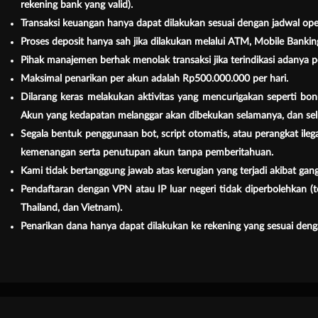
rekening bank yang valid).
Transaksi keuangan hanya dapat dilakukan sesuai dengan jadwal ope
Proses deposit hanya sah jika dilakukan melalui ATM, Mobile Banking
Pihak manajemen berhak menolak transaksi jika terindikasi adanya 
Maksimal penarikan per akun adalah Rp500.000.000 per hari.
Dilarang keras melakukan aktivitas yang mencurigakan seperti bonu
Akun yang kedapatan melanggar akan dibekukan selamanya, dan sel
Segala bentuk penggunaan bot, script otomatis, atau perangkat ile
kemenangan serta penutupan akun tanpa pemberitahuan.
Kami tidak bertanggung jawab atas kerugian yang terjadi akibat gang
Pendaftaran dengan VPN atau IP luar negeri tidak diperbolehkan (
Thailand, dan Vietnam).
Penar
ikan
d
ana
h
a
nya
dapat
di
l
akukan
k
e
reke
ning
y
a
ng
ses
uai
deng