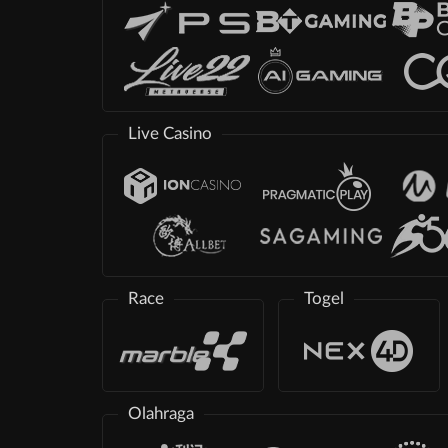
Live Casino
Race
Togel
Olahraga