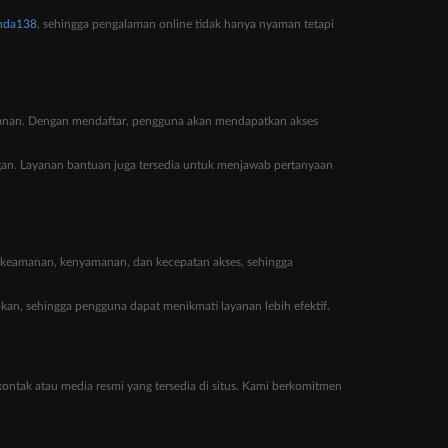
nda138
, sehingga pengalaman online tidak hanya nyaman tetapi
ayanan. Dengan mendaftar, pengguna akan mendapatkan akses
gan. Layanan bantuan juga tersedia untuk menjawab pertanyaan
an keamanan, kenyamanan, dan kecepatan akses, sehingga
n, sehingga pengguna dapat menikmati layanan lebih efektif.
ntak atau media resmi yang tersedia di situs. Kami berkomitmen