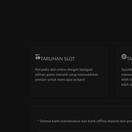
TARUHAN SLOT
T
Penyedia slot online dengan beragam
Sports
pilihan game menarik yang memudahkan
menawa
pemain untuk mencapai jackpot
lebih 
lebih 
* Selama bank maintenance dan bank offline deposit dan pen