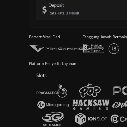
Deposit
Rata-rata 3 Menit
Bersertifikasi Dari
Tanggung Jawab Bermain
Platform Penyedia Layanan
Slots