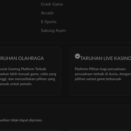
Crash Game
Arcade
E-Sports
Sabung Ayam
ARUHAN OLAHRAGA
TARUHAN LIVE KASIN
book Gaming Platform Terbaik
Platform Pilihan bagi perusahaan-
rkan lebih banyak game, odds yang
perusahaan terbaik di dunia, dengan
tinggi, dan menyediakan pilihan yang
pilihan variasi game terbanyak
banyak untuk pemain.
arikan tidak dapat diproses