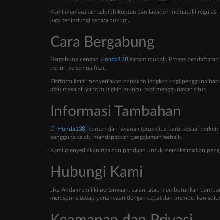
Kami memastikan seluruh konten dan layanan mematuhi regulasi d
juga terlindungi secara hukum.
Cara Bergabung
Bergabung dengan
Honda138
sangat mudah. Proses pendaftaran
penuh ke semua fitur.
Platform kami menyediakan panduan lengkap bagi pengguna baru,
atau masalah yang mungkin muncul saat menggunakan situs.
Informasi Tambahan
Di
Honda138
, konten dan layanan terus diperbarui sesuai perk
pengguna selalu mendapatkan pengalaman terbaik.
Kami menyediakan tips dan panduan untuk memaksimalkan penggun
Hubungi Kami
Jika Anda memiliki pertanyaan, saran, atau membutuhkan bantua
merespons setiap pertanyaan dengan cepat dan memberikan solusi