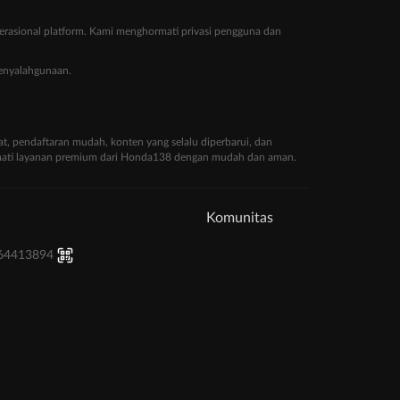
rasional platform. Kami menghormati privasi pengguna dan
 penyalahgunaan.
, pendaftaran mudah, konten yang selalu diperbarui, dan
ikmati layanan premium dari Honda138 dengan mudah dan aman.
Komunitas
64413894