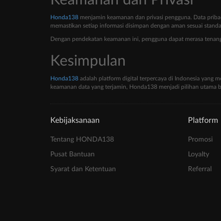
Keamanan dan Privasi
Honda138
menjamin keamanan dan privasi pengguna. Data pribad
memastikan setiap informasi disimpan dengan aman sesuai standar
Dengan pendekatan keamanan ini, pengguna dapat merasa tena
Kesimpulan
Honda138
adalah platform digital terpercaya di Indonesia yan
keamanan data yang terjamin, Honda138 menjadi pilihan utama 
Kebijaksanaan
Platform
Tentang HONDA138
Promosi
Pusat Bantuan
Loyalty
Syarat dan Ketentuan
Referral