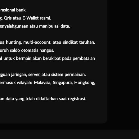
rasional bank.
, Qris atau E-Wallet resmi.
penyalahgunaan atau manipulasi data.
s hunting, multi-account, atau sindikat taruhan.
uruh saldo otomatis hangus.
gal untuk bermain akan berakibat pada pembatalan
guan jaringan, server, atau sistem permainan.
termasuk wilayah: Malaysia, Singapura, Hongkong,
an
data
y
ang
telah
d
i
daft
a
rkan
saat
registrasi
.