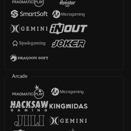
Arcade