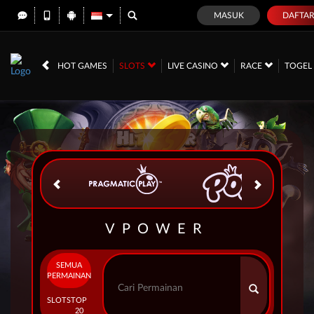
MASUK
DAFTA
IDR
12,675,529,
HOT GAMES
SLOTS
LIVE CASINO
RACE
TOGE
VPOWER
SEMUA
PERMAINAN
SLOTS
TOP
20