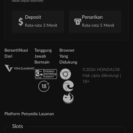
tidak dapat diproses
Deposit
Penarikan
Rata-rata 3 Menit
Rata-rata 5 Menit
Bersertifikasi
Tanggung
Browser
Dari
Jawab
Yang
Bermain
Didukung
©2026 HONDA138.
Hak cipta dilindungi |
18+
Platform Penyedia Layanan
Slots