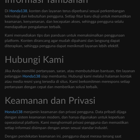
Informasi Tambahan
Di
Honda138
, konten dan layanan terus diperbarui sesuai perkembangan
teknologi dan kebutuhan pengguna. Setiap fitur baru diuji untuk memastikan
keamanan, kenyamanan, dan kecepatan akses, sehingga pengguna selalu
mendapatkan pengalaman terbaik.
Kami menyediakan tips dan panduan untuk memaksimalkan penggunaan
platform. Konten dirancang agar mudah dipahami dan langsung dapat
diterapkan, sehingga pengguna dapat menikmati layanan lebih efektif.
Hubungi Kami
Jika Anda memiliki pertanyaan, saran, atau membutuhkan bantuan, tim layanan
pelanggan
Honda138
siap membantu. Hubungi kami melalui halaman kontak
atau media resmi yang tersedia di situs. Kami berkomitmen merespons setiap
pertanyaan dengan cepat dan memberikan solusi terbaik.
Keamanan dan Privasi
Honda138
menjamin keamanan dan privasi pengguna. Data pribadi dijaga
dengan sistem keamanan modern, dan hanya digunakan untuk keperluan
operasional platform. Kami menghormati privasi pengguna dan memastikan
setiap informasi disimpan dengan aman sesuai standar industri.
Dengan pendekatan keamanan ini, pengguna dapat merasa tenang saat