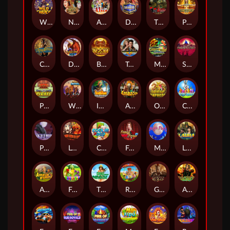
Wild Chuco
NvXia
Alice
Dragon
Three Kingdoms
Pyramid Adventure
Captain
Dragon City
Big Prosperity
Top Gun
Mystery Reels Power Reels
Sahara Gold
Pirate
Wild Buffalo
Indihn Dkehming
Amazon
Orient
Caster Surprise
Panther Moon
Long Teng Hu Xiao
Cookie Pop
Fame
Magic Pearl
Laura
African Wildlife
Fruit
Thai
Reel King Mega
Glorious Rome
Archer