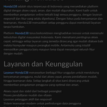
Honda138
adalah situs terpercaya di Indonesia yang menyediakan platform
digital dengan akses cepat, aman, dan mudah digunakan. Kami hadir untuk
memberikan pengalaman online terbaik bagi semua pengguna, dengan layanan
responsif dan fitur yang selalu diperbarui. Dengan fokus pada kenyamanan dan
keamanan, Honda138 memastikan setiap pengguna dapat menikmati layanan
tanpa hambatan.
Platform
Honda138
terus berkomitmen menghadirkan inovasi untuk memenuhi
kebutuhan digital masyarakat Indonesia. Kami memahami pentingnya akses
cepat, sehingga setiap layanan yang tersedia dirancang agar mudah diakses baik
melalui komputer maupun perangkat mobile. Antarmuka yang intuitif
memastikan pengguna baru maupun lama dapat menavigasi seluruh fitur
dengan mudah.
Layanan dan Keunggulan
Layanan Honda138
menawarkan berbagai fitur unggulan untuk mendukung
kenyamanan pengguna, mulai dari akses cepat, proses pendaftaran mudah,
hingga keamanan data. Setiap langkah di situs kami dirancang untuk
memberikan pengalaman pengguna yang optimal dan aman.
Akses cepat dan stabil dari berbagai perangkat
Proses pendaftaran mudah dan efisien
Layanan pelanggan aktif dan responsif
Sistem keamanan modern untuk perlindungan data pengguna