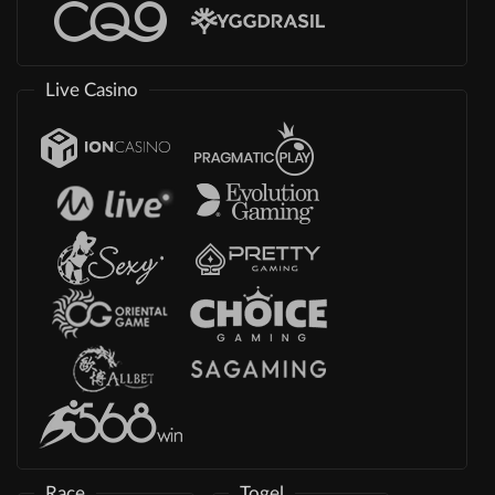
Live Casino
Race
Togel