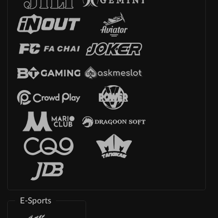
E-Sports