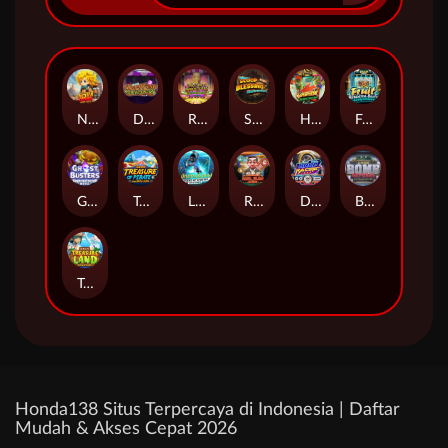
Nova Crash : The Legends of Power
Dart Fest
Ring of Hopeful
Scoop Blessing
Horse Racing
Fruit Roulette Slots
Ghost Busters
Treasure of Pirate
Lagend of Shooter
Real Slap
Drop Racing
Bomb Defusal
Treasure Land
Honda138 Situs Terpercaya di Indonesia | Daftar
Mudah & Akses Cepat 2026