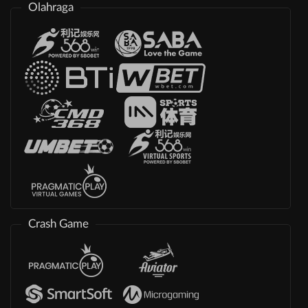
Olahraga
Crash Game