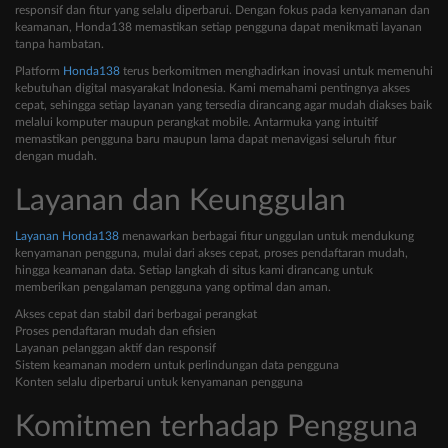
responsif dan fitur yang selalu diperbarui. Dengan fokus pada kenyamanan dan
keamanan, Honda138 memastikan setiap pengguna dapat menikmati layanan
tanpa hambatan.
Platform
Honda138
terus berkomitmen menghadirkan inovasi untuk memenuhi
kebutuhan digital masyarakat Indonesia. Kami memahami pentingnya akses
cepat, sehingga setiap layanan yang tersedia dirancang agar mudah diakses baik
melalui komputer maupun perangkat mobile. Antarmuka yang intuitif
memastikan pengguna baru maupun lama dapat menavigasi seluruh fitur
dengan mudah.
Layanan dan Keunggulan
Layanan Honda138
menawarkan berbagai fitur unggulan untuk mendukung
kenyamanan pengguna, mulai dari akses cepat, proses pendaftaran mudah,
hingga keamanan data. Setiap langkah di situs kami dirancang untuk
memberikan pengalaman pengguna yang optimal dan aman.
Akses cepat dan stabil dari berbagai perangkat
Proses pendaftaran mudah dan efisien
Layanan pelanggan aktif dan responsif
Sistem keamanan modern untuk perlindungan data pengguna
Konten selalu diperbarui untuk kenyamanan pengguna
Komitmen terhadap Pengguna