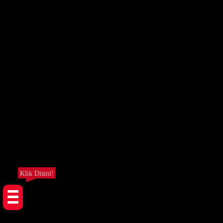
Klik Disini!