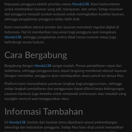
Kepuasan pengguna adalah prioritas utama
Honda138
. Kami berkomitmen
untuk memberikan layanan yang adil, transparan, dan aman. Setiap masukan
dari pengguna menjadi sumber evaluasi untuk meningkatkan kualitas layanan,
sehingga pengalaman pengguna selalu lebih baik.
Kami memastikan seluruh konten dan layanan mematuhi regulasi digital di
Indonesia. Hal ini memberikan rasa aman bagi pengguna saat mengakses
Honda138
, sehingga pengalaman online tidak hanya nyaman tetapi juga
terlindungi secara hukum.
Cara Bergabung
Bergabung dengan
Honda138
sangat mudah. Proses pendaftaran cepat dan
sederhana, sehingga pengguna baru dapat langsung menikmati seluruh layanan.
Dengan mendaftar, pengguna akan mendapatkan akses penuh ke semua fitur.
Platform kami menyediakan panduan lengkap bagi pengguna baru, sehingga
setiap langkah pendaftaran dan penggunaan dapat diikuti tanpa kebingungan.
Layanan bantuan juga tersedia untuk menjawab pertanyaan atau masalah yang
mungkin muncul saat menggunakan situs.
Informasi Tambahan
Di
Honda138
, konten dan layanan terus diperbarui sesuai perkembangan
teknologi dan kebutuhan pengguna. Setiap fitur baru diuji untuk memastikan