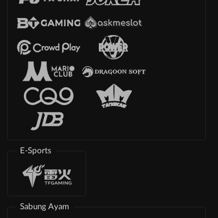
E-Sports
Sabung Ayam