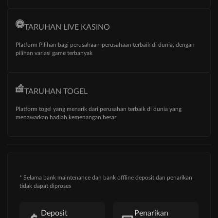
TARUHAN LIVE KASINO
Platform Pilihan bagi perusahaan-perusahaan terbaik di dunia, dengan
pilihan variasi game terbanyak
TARUHAN TOGEL
Platform togel yang menarik dari perusahan terbaik di dunia yang
menawarkan hadiah kemenangan besar
* Selama bank maintenance dan bank offline deposit dan penarikan
tidak dapat diproses
Deposit
Penarikan