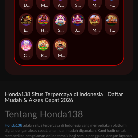
Dragon Wish
Money Mouse
Adventure Iceland
Santa Wild Drop
Moji Mania
Fiery Sevens Exclusive
Emperor Gate
Halloween Vacation
Sweet Bakery
Jokers Treasure
Mr Chu Tycoon
Tiger Warrior
Candy Candy
Rich Caishen
Muay Thai Fighter
Honda138 Situs Terpercaya di Indonesia | Daftar
Mudah & Akses Cepat 2026
Tentang Honda138
Honda138
adalah situs terpercaya di Indonesia yang menyediakan platform
digital dengan akses cepat, aman, dan mudah digunakan. Kami hadir untuk
memberikan pengalaman online terbaik bagi semua pengguna, dengan layanan