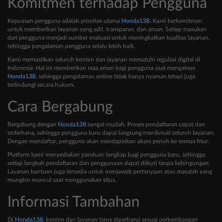
Komitmen terhadap Pengguna
Kepuasan pengguna adalah prioritas utama
Honda138
. Kami berkomitmen
untuk memberikan layanan yang adil, transparan, dan aman. Setiap masukan
dari pengguna menjadi sumber evaluasi untuk meningkatkan kualitas layanan,
sehingga pengalaman pengguna selalu lebih baik.
Kami memastikan seluruh konten dan layanan mematuhi regulasi digital di
Indonesia. Hal ini memberikan rasa aman bagi pengguna saat mengakses
Honda138
, sehingga pengalaman online tidak hanya nyaman tetapi juga
terlindungi secara hukum.
Cara Bergabung
Bergabung dengan
Honda138
sangat mudah. Proses pendaftaran cepat dan
sederhana, sehingga pengguna baru dapat langsung menikmati seluruh layanan.
Dengan mendaftar, pengguna akan mendapatkan akses penuh ke semua fitur.
Platform kami menyediakan panduan lengkap bagi pengguna baru, sehingga
setiap langkah pendaftaran dan penggunaan dapat diikuti tanpa kebingungan.
Layanan bantuan juga tersedia untuk menjawab pertanyaan atau masalah yang
mungkin muncul saat menggunakan situs.
Informasi Tambahan
Di
Honda138
, konten dan layanan terus diperbarui sesuai perkembangan