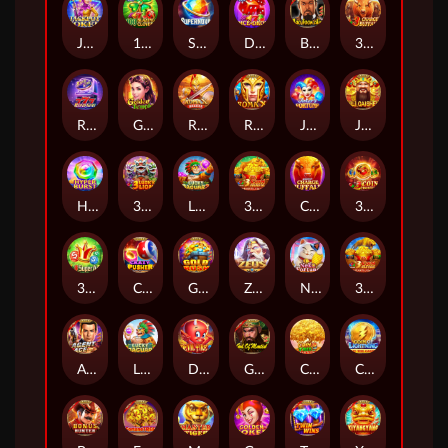
Jackpot Joker
100 Blazing Clover
Supernova
Dice & Drop
Bao boon chin
3 Charge Buffalo
Rapid Gems 777
Golden Temple
Roma X Deluxe
RomaX
Joker's Fortune
Jili Caishen
Hyper Burst
3 LUCKY LION
Lucky Jaguar 2
3 Coin Golden OX
Charge Buffalo Ascent
3 Coin Treasures
3 Super Ace
Crazy Pusher
Gold Rush
Zeus
Neko Fortune
3 Coin Wild Tiger
Agent Ace
Lucky Jaguar
Devil Fire 2
God Of Martial
Coin Tree
Coin of Lightning