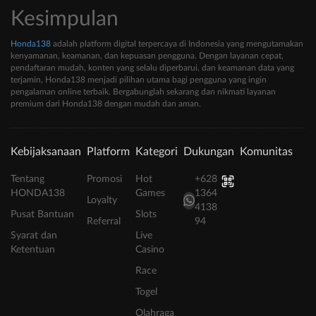
Kesimpulan
Honda138
adalah platform digital terpercaya di Indonesia yang mengutamakan
kenyamanan, keamanan, dan kepuasan pengguna. Dengan layanan cepat,
pendaftaran mudah, konten yang selalu diperbarui, dan keamanan data yang
terjamin, Honda138 menjadi pilihan utama bagi pengguna yang ingin
pengalaman online terbaik. Bergabunglah sekarang dan nikmati layanan
premium dari Honda138 dengan mudah dan aman.
Kebijaksanaan
Platform
Kategori
Dukungan
Komunitas
Tentang
Promosi
Hot
+628
HONDA138
Games
1364
Loyalty
4138
Pusat Bantuan
Slots
Referral
94
Syarat dan
Live
Ketentuan
Casino
Race
Togel
Olahraga